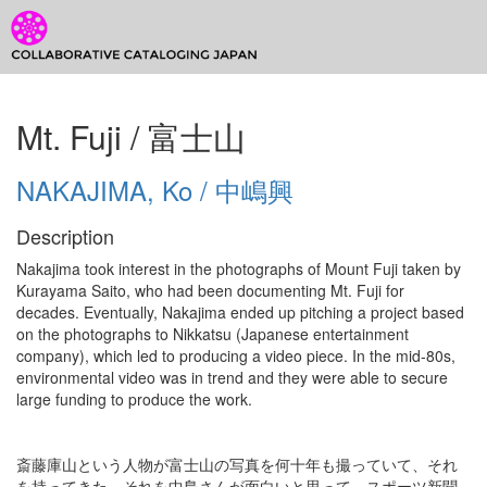
CCJ Prototype
Toggl
CCJ
Mt. Fuji / 富士山
Prototype
NAKAJIMA, Ko / 中嶋興
Description
Nakajima took interest in the photographs of Mount Fuji taken by
Kurayama Saito, who had been documenting Mt. Fuji for
decades. Eventually, Nakajima ended up pitching a project based
on the photographs to Nikkatsu (Japanese entertainment
company), which led to producing a video piece. In the mid-80s,
environmental video was in trend and they were able to secure
large funding to produce the work.
斎藤庫山という人物が富士山の写真を何十年も撮っていて、それ
を持ってきた。それを中島さんが面白いと思って、スポーツ新聞